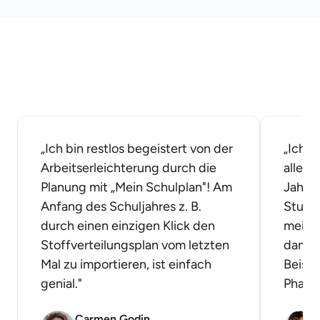
„Ich bin restlos begeistert von der
„Ich w
Arbeitserleichterung durch die
allein
Planung mit „Mein Schulplan"! Am
Jahre
Anfang des Schuljahres z. B.
Stunde
durch einen einzigen Klick den
meine
Stoffverteilungsplan vom letzten
dann r
Mal zu importieren, ist einfach
Beispi
genial."
Phase
Carmen Godin